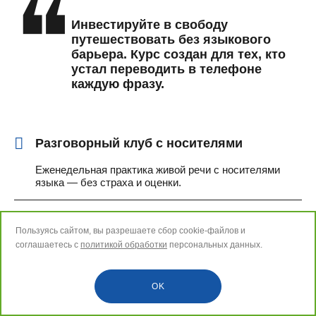
❝
Инвестируйте в свободу
путешествовать без языкового
барьера. Курс создан для тех, кто
устал переводить в телефоне
каждую фразу.
Разговорный клуб с носителями
Еженедельная практика живой речи с носителями
языка — без страха и оценки.
Сценарии из реальных поездок
Пользуясь сайтом, вы разрешаете сбор cookie‑файлов и
соглашаетесь с
политикой обработки
персональных данных.
Все темы и диалоги — то, с чем вы столкнётесь в
аэропорту, отеле, ресторане, на экскурсии.
OK
Интенсивный летний формат