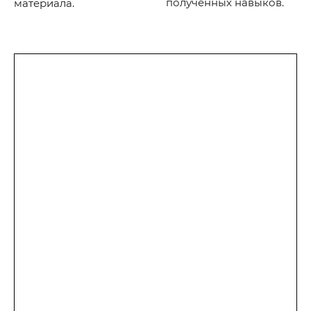
полученных навыков.
материала.
Оплати целиком
Платить сразу выгодно. Получи учебный
комплект за 1 рубль и сертификат номиналом
1000 рублей на любую выездную программу