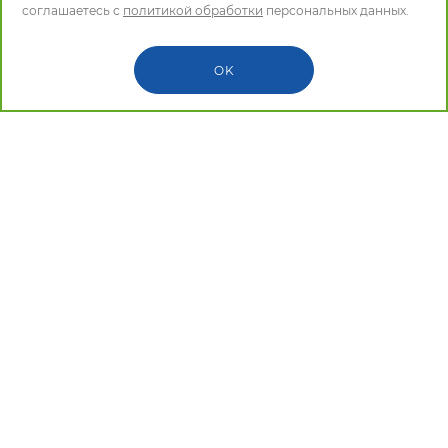
соглашаетесь с
политикой обработки
персональных данных.
❝
OK
Наши курсы помогут вам не
бояться общаться и получать
удовольствие от каждого разговора
на итальянском.
Сертификат ЛИНГВИН о прохождении
курса
Официальное подтверждение вашего уровня
владения итальянским языком.
Беглая речь и отточенная грамматика