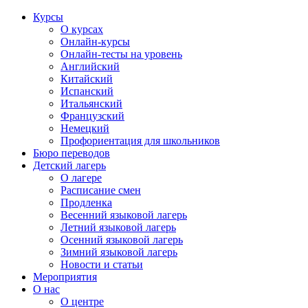
Курсы
О курсах
Онлайн-курсы
Онлайн-тесты на уровень
Английский
Китайский
Испанский
Итальянский
Французский
Немецкий
Профориентация для школьников
Бюро переводов
Детский лагерь
О лагере
Расписание смен
Продленка
Весенний языковой лагерь
Летний языковой лагерь
Осенний языковой лагерь
Зимний языковой лагерь
Новости и статьи
Мероприятия
О нас
О центре