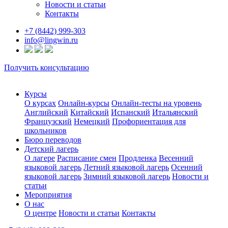
Новости и статьи
Контакты
+7 (8442) 999-303
info@lingwin.ru
Получить консультацию
Курсы
О курсах
Онлайн-курсы
Онлайн-тесты на уровень
Английский
Китайский
Испанский
Итальянский
Французский
Немецкий
Профориентация для
школьников
Бюро переводов
Детский лагерь
О лагере
Расписание смен
Продленка
Весенний
языковой лагерь
Летний языковой лагерь
Осенний
языковой лагерь
Зимний языковой лагерь
Новости и
статьи
Мероприятия
О нас
О центре
Новости и статьи
Контакты