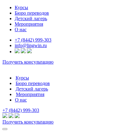
Курсы
Бюро переводов
О курсах
Детский лагерь
Онлайн-курсы
Мероприятия
Онлайн-тесты на уровень
О лагере
О нас
Английский
Расписание смен
Китайский
Продленка
О центре
+7 (8442) 999-303
Испанский
Весенний языковой лагерь
Новости и статьи
info@lingwin.ru
Итальянский
Летний языковой лагерь
Контакты
Французский
Осенний языковой лагерь
Немецкий
Зимний языковой лагерь
Получить консультацию
Профориентация для школьников
Новости и статьи
Курсы
Бюро переводов
Детский лагерь
Мероприятия
О нас
+7 (8442) 999-303
Получить консультацию